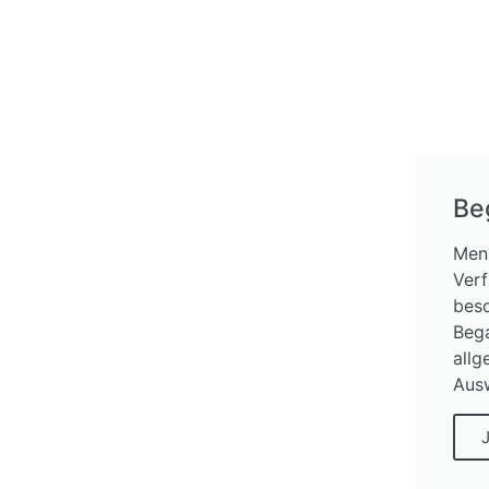
Be
Mens
Verf
beso
Bega
allg
Aus
J