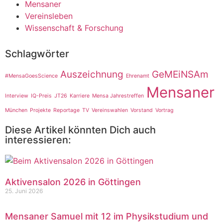
Mensaner
Vereinsleben
Wissenschaft & Forschung
Schlagwörter
Auszeichnung
GeMEiNSAm
#MensaGoesScience
Ehrenamt
Mensaner
Interview
IQ-Preis
JT26
Karriere
Mensa Jahrestreffen
München
Projekte
Reportage
TV
Vereinswahlen
Vorstand
Vortrag
Diese Artikel könnten Dich auch
interessieren:
Aktivensalon 2026 in Göttingen
25. Juni 2026
Mensaner Samuel mit 12 im Physikstudium und