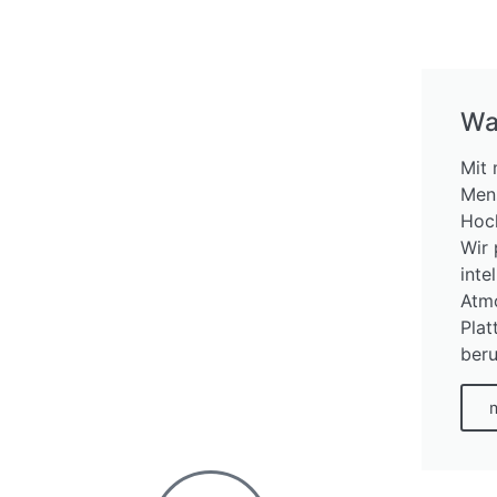
Wa
Mit 
Men
Hoc
Wir 
inte
Atmo
Plat
beru